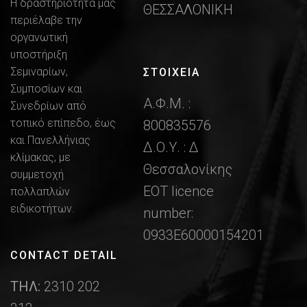
Η δραστηριότητα μας
ΘΕΣΣΑΛΟΝΙΚΗ
περιέλαβε την
οργανωτική
υποστήριξη
Σεμιναρίων,
ΣΤΟΙΧΕΙΑ
Συμποσίων και
Α.Φ.Μ. :
Συνεδρίων από
τοπικό επίπεδο, έως
800835576
και Πανελλήνιας
Δ.Ο.Υ. : Δ
κλίμακας, με
Θεσσαλονίκης
συμμετοχή
ΕΟΤ licence
πολλαπλών
ειδικοτήτων.
number:
0933Ε60000154201
CONTACT DETAIL
ΤΗΛ:
2310 202