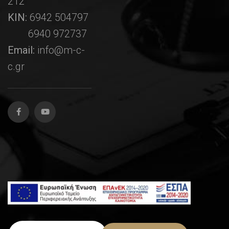
212
ΚΙΝ:
6942 504797
6940 972737
Email:
info@m-c-
c.gr