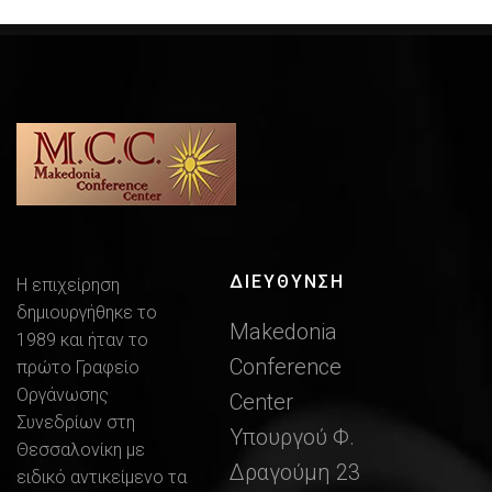
ΔΙΕΎΘΥΝΣΗ
Η επιχείρηση
δημιουργήθηκε το
Makedonia
1989 και ήταν το
Conference
πρώτο Γραφείο
Οργάνωσης
Center
Συνεδρίων στη
Υπουργού Φ.
Θεσσαλονίκη με
Δραγούμη 23
ειδικό αντικείμενο τα