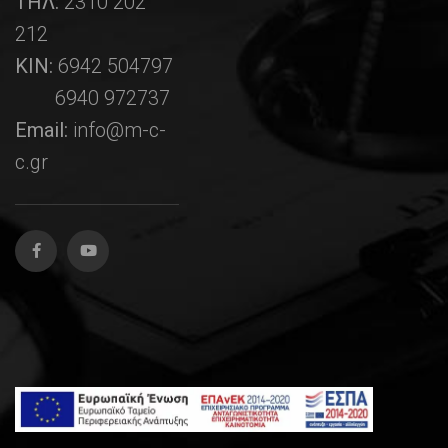
ΤΗΛ:
2310 202
212
ΚΙΝ:
6942 504797
6940 972737
Email:
info@m-c-
c.gr