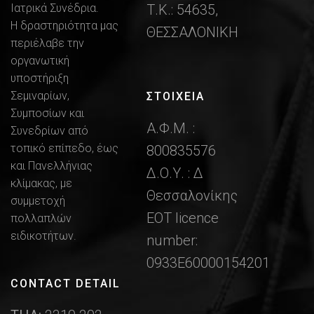
Ιατρικά Συνέδρια.
Τ.Κ.: 54635,
Η δραστηριότητα μας
ΘΕΣΣΑΛΟΝΙΚΗ
περιέλαβε την
οργανωτική
υποστήριξη
Σεμιναρίων,
ΣΤΟΙΧΕΙΑ
Συμποσίων και
Α.Φ.Μ. :
Συνεδρίων από
τοπικό επίπεδο, έως
800835576
και Πανελλήνιας
Δ.Ο.Υ. : Δ
κλίμακας, με
Θεσσαλονίκης
συμμετοχή
ΕΟΤ licence
πολλαπλών
ειδικοτήτων.
number:
0933Ε60000154201
CONTACT DETAIL