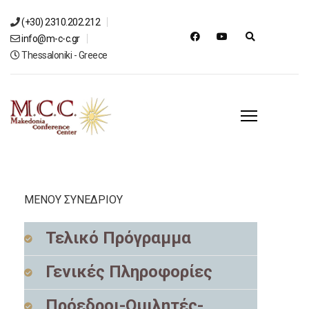
(+30) 2310.202.212
info@m-c-c.gr
Thessaloniki - Greece
ΜΕΝΟΥ ΣΥΝΕΔΡΙΟΥ
Τελικό Πρόγραμμα
Γενικές Πληροφορίες
Πρόεδροι-Ομιλητές-