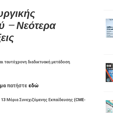
υργικής
ύ – Νεότερα
εις
και ταυτόχρονη διαδικτυακή μετάδοση.
μμα
πατήστε
εδώ
ι
13
Μόρια Συνεχιζόμενης Εκπαίδευσης
(CME-