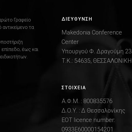
ΔΙΕΎΘΥΝΣΗ
 πρώτο Γραφείο
 αντικείμενο τα
Makedonia Conference
Center
υποστήριξη
 επίπεδο, έως και
Υπουργού Φ. Δραγούμη 23
ειδικοτήτων.
Τ.Κ.: 54635, ΘΕΣΣΑΛΟΝΙΚΗ
ΣΤΟΙΧΕΙΑ
Α.Φ.Μ. : 800835576
Δ.Ο.Υ. : Δ Θεσσαλονίκης
ΕΟΤ licence number:
0933Ε60000154201