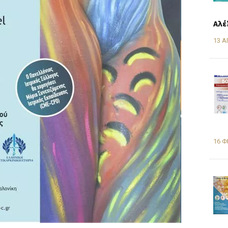
Αλέ
13 Α
16 Φ