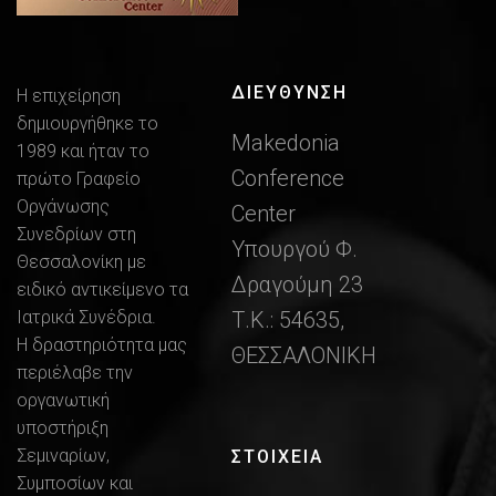
ΔΙΕΎΘΥΝΣΗ
Η επιχείρηση
δημιουργήθηκε το
Makedonia
1989 και ήταν το
Conference
πρώτο Γραφείο
Οργάνωσης
Center
Συνεδρίων στη
Υπουργού Φ.
Θεσσαλονίκη με
Δραγούμη 23
ειδικό αντικείμενο τα
Ιατρικά Συνέδρια.
Τ.Κ.: 54635,
Η δραστηριότητα μας
ΘΕΣΣΑΛΟΝΙΚΗ
περιέλαβε την
οργανωτική
υποστήριξη
Σεμιναρίων,
ΣΤΟΙΧΕΙΑ
Συμποσίων και