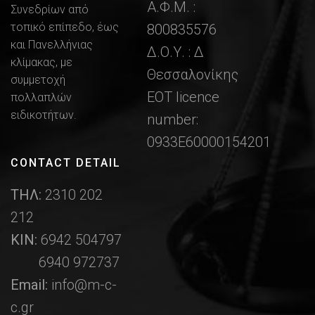
Α.Φ.Μ. :
Συνεδρίων από
τοπικό επίπεδο, έως
800835576
και Πανελλήνιας
Δ.Ο.Υ. : Δ
κλίμακας, με
Θεσσαλονίκης
συμμετοχή
ΕΟΤ licence
πολλαπλών
ειδικοτήτων.
number:
0933Ε60000154201
CONTACT DETAIL
ΤΗΛ:
2310 202
212
ΚΙΝ:
6942 504797
6940 972737
Email:
info@m-c-
c.gr