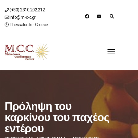
(+30) 2310.202.212
info@m-c-c.gr
Thessaloniki - Greece
Πρόληψη του
καρκίνου του παχέος
εντέρου