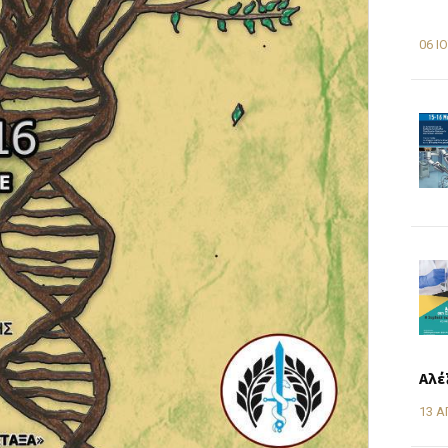
06 Ι
Αλέ
13 Α