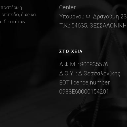
Center
υποστήριξη
 επίπεδο, έως και
Υπουργού Φ. Δραγούμη 23
ειδικοτήτων.
Τ.Κ.: 54635, ΘΕΣΣΑΛΟΝΙΚΗ
ΣΤΟΙΧΕΙΑ
Α.Φ.Μ. : 800835576
Δ.Ο.Υ. : Δ Θεσσαλονίκης
ΕΟΤ licence number:
0933Ε60000154201