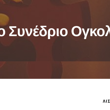
ο Συνέδριο Ογκο
ΛΊ